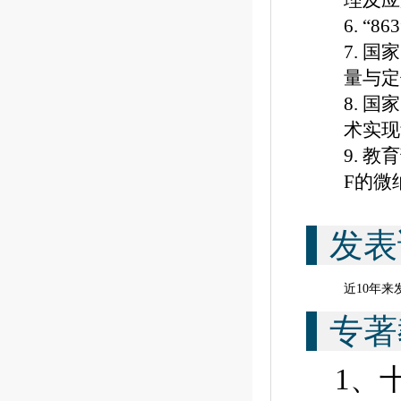
理及应
6. 
7. 
量与定
8. 
术实现
9. 
F的微
发表
近
1
0
年来
专著
1、十