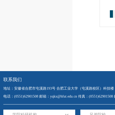
联系我们
地址：安徽省合肥市屯溪路193号 合肥工业大学（屯溪路校区）科技楼
电话：(0551)62901508 邮箱：yqkx@hfut.edu.cn 传真：(0551)6290150
---学院科研机构---
---兄弟院校---