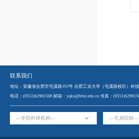
联系我们
地址：安徽省合肥市屯溪路193号 合肥工业大学（屯溪路校区）科
电话：(0551)62901508 邮箱：yqkx@hfut.edu.cn 传真：(0551)62901
---学院科研机构---
---兄弟院校---