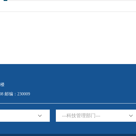
技楼
508 邮编：230009
---科技管理部门---