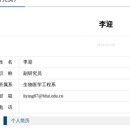
李迎
2016-05-08
姓 名
李迎
职 称
副研究员
所属系
生物医学工程系
邮 箱
liying87@hfut.edu.cn
电 话
个人简历