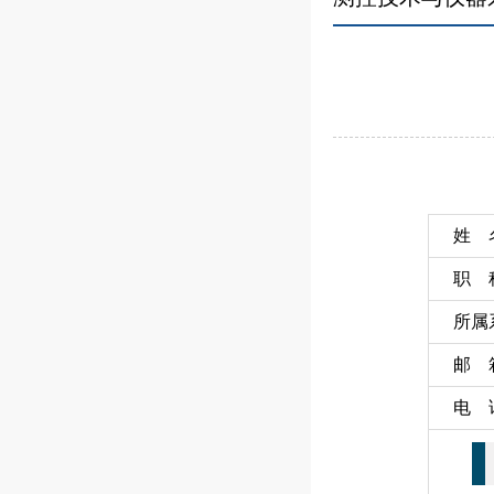
姓 
职 
所属
邮 
电 