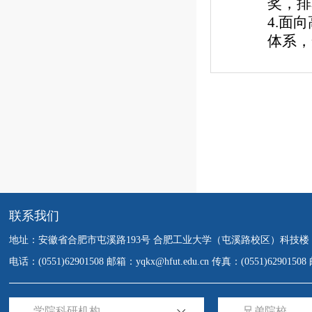
奖，排
4.面
体系，
联系我们
地址：安徽省合肥市屯溪路193号 合肥工业大学（屯溪路校区）科技楼
电话：(0551)62901508 邮箱：yqkx@hfut.edu.cn 传真：(0551)6290150
---学院科研机构---
---兄弟院校---