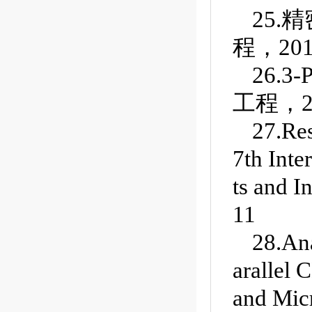
25
程，2014
26.
工程，201
27.Re
7th Int
ts and I
11
28.Ana
arallel 
and Mic