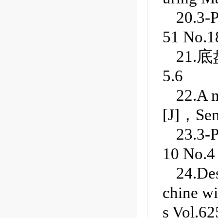
20.
51 No.
21.
5.6
22.A m
[J]，Sen
23.
10 No.
24.De
chine w
s Vol.6