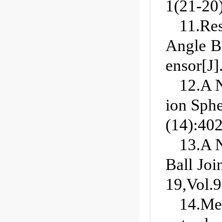
1(21-20
11.Re
Angle B
ensor[J]
12.A N
ion Sphe
(14):402
13.A 
Ball Joi
19,Vol.9
14.Mea