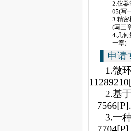
2.
仪器
05(
写
3.
精密
(
写三
4.
几何
一章
)
申请
1.微环
11289210[
2.基于
7566[P].
3.
一种
7704[P].