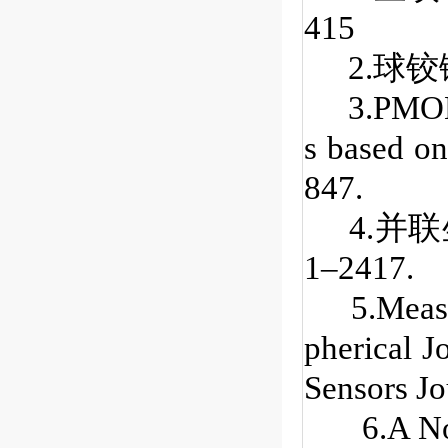
415
2.球铰链
3.PMONN:
s based on
847.
4.并联坐
1–2417.
5.Measu
pherical J
Sensors Jo
6.A N