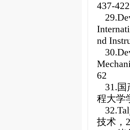
437-422
29.Dev
Interna
nd Instr
30.De
Mechani
62
31
程大学学
32.
技术，2