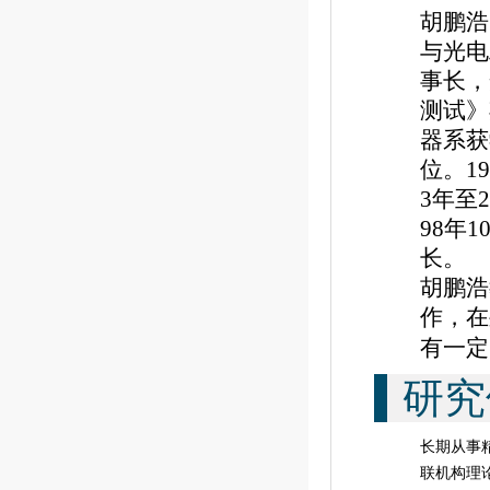
胡鹏浩
与光电
事长，
测试》
器系获
位。
19
3
年至
2
98
年
1
长。
胡鹏浩
作，在
有一定
研究
长期从事
联机构理