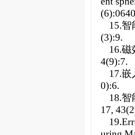
ent sphe
(6):064
15.
(3):9.
16.
4(9):7.
17.
0):6.
18.
17, 43(2
19.Err
uring Ma