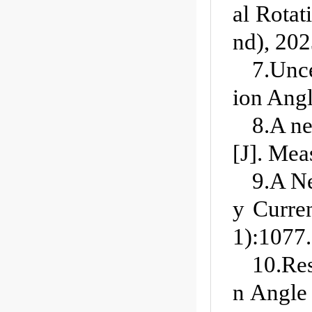
al Rotat
nd), 202
7.Unce
ion Angl
8.A ne
[J]. Mea
9.A N
y Curre
1):1077.
10.Re
n Angle