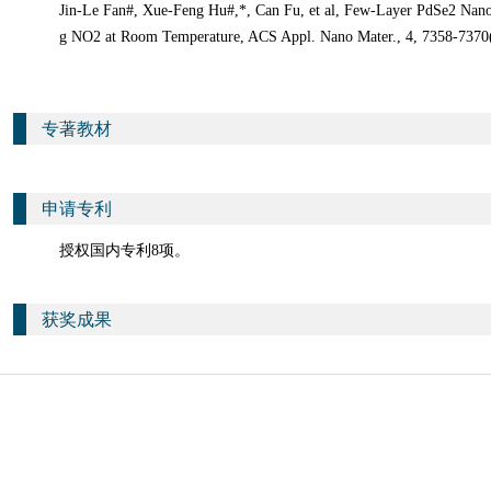
Jin-Le Fan#, Xue-Feng Hu#,*, Can Fu, et al, Few-Layer PdSe2 Nanof
g NO2 at Room Temperature, ACS Appl. Nano Mater., 4, 7358-7370
专著教材
申请专利
授权国内专利8项。
获奖成果