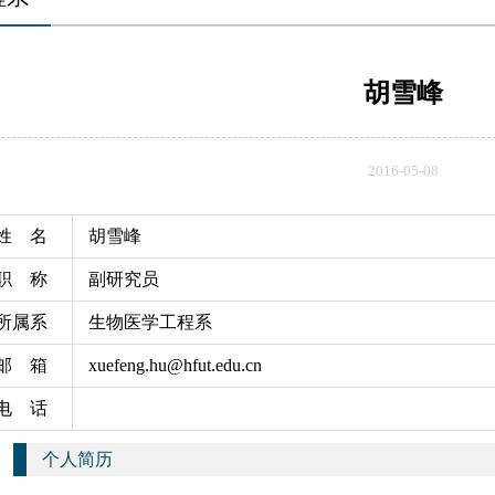
胡雪峰
2016-05-08
姓 名
胡雪峰
职 称
副研究员
所属系
生物医学工程系
邮 箱
xuefeng.hu@hfut.edu.cn
电 话
个人简历