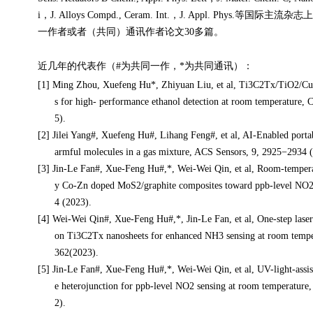
i
，
J. Alloys Compd.,
Ceram. Int.
，
J. Appl. Phys.
等国际主流杂志
一作者或者（共同）通讯作者论文
30
多
篇
。
近几年的代表作（#为共同一作，*为共同通讯）
：
[1]
Ming Zhou
,
Xuefe
ng Hu*, Zhiyuan Liu, et al, Ti3C2Tx/TiO2/Cu
s for high- performance ethanol detection at room temperature,
5).
[2]
Jilei
Yang#, Xuefeng Hu#, Lihang Feng#
,
et al
, AI-Enabled
p
orta
armful molecules in a gas mixture, ACS Sensors, 9, 2925−2934 
[3]
Jin-Le Fan#, Xue-Feng Hu#,*, Wei-Wei Qin, et al, Room-tempera
y Co-Zn doped MoS2/graphite composites toward ppb-level NO2
4 (2023).
[4]
Wei-Wei Qin#, Xue-Feng Hu#,*, Jin-Le Fan, et al, One-step laser 
on Ti3C2Tx nanosheets for enhanced NH3 sensing at room tempe
362(2023).
[5]
Jin-Le Fan#, Xue-Feng Hu#,*, Wei-Wei Qin, et al, UV-light-assi
e heterojunction for ppb-level NO2 sensing at room temperature
2).