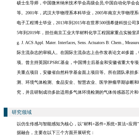
硕士生导师，中国微米纳米技术学会高级会员
,
中国自动化学会
等。
2
001
年，武汉大学物理系本科毕业，
2
005
年南京大学物理系
电子工程
博士毕业，
2013
年到
2015
年在世界
500
强希捷科技公司
5
年到
2019
年，担任南京工业大学材料化学工程国家重点实验室
g. J. ACS Appl. Mater. Interfaces, Sens. Actuators B: Chem.
,
Measur
际主流杂志的审稿人。在国际主流杂志上合作发表论文
40
多篇，
项。曾主持英国
EPSRC
基金，中国博士后基金和安徽省重大专项
关重点项目，安徽省自然科学基金面上项目等。所在团队承担多
测、环境气体检测、食品安全、智慧农业、医学肿瘤早期诊断和
究，并且研制成功多款适用多气体环境检测的气体传感器芯片和
研究领域
以仿生传感与智能感知为核心，以“材料+器件+系统+算法+应用
据融合，主要在以下三个方面开展研究：