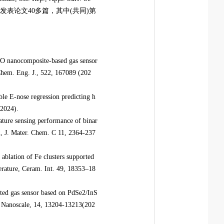
上发表论文
40
多
篇，其中
(
共同
)
第
O nanocomposite-based gas sensor
 Chem. Eng. J., 522, 167089 (202
ble E-nose regression predicting h
(2024)
.
ture sensing performance of binar
, J. Mater. Chem. C 11, 2364-237
ablation of Fe clusters supported
rature, Ceram. Int. 49, 18353–18
sted gas sensor based on PdSe2/InS
, Nanoscale, 14, 13204-13213(202