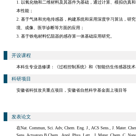
1. 以氧化物和二维材料及其器件为基础，通过计算、模拟仿真
本性能；
2. 基于气体和光电传感器，构建系统和采用深度学习算法，研
境、成像、医学诊断等方面的应用；
3. 基于铁电材料忆阻器的感存算一体基础应用研究。
开设课程
本科生专业选修课：《过程控制系统》和《智能仿生传感器技术
科研项目
安徽省科技攻关重点项目，安徽省自然科学基金面上项目等
发表论文
在
Nat. Commun, Sci. Adv,
Chem. Eng. J., ACS Sens.
,
J. Mater. Ch
Sens. Actua
tors
B Chem.,
Appl. Phys. Lett
，
J. Mater. Chem. C,
Nano