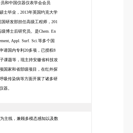
会员和中国仪器仪表学会会员
硕士毕业，
2013
年英国约克大学
英国研发部担任高级工程师，
201
高级博士后研究员。是
Chem. En
ement
, Appl. Surf. Sci.
等多个国
申请国内专利
20
多项，已授权
8
子课题等，现主持安徽省科技攻
项国家和省部级项目，在红外探
呼吸传染病等方面开展了诸多研
仪器。
”为主线，兼顾多模态感知以及数