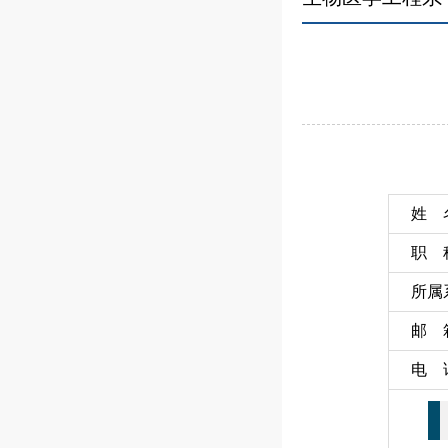
姓 
职 
所属
邮 
电 