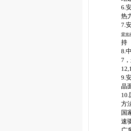
6
热
7
背光
持
8
7
，
12,
9
晶
10
方
国
速
广