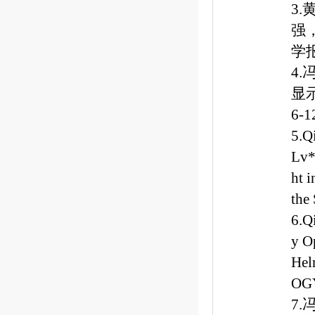
3.
强
学
4
显
6-1
5.Q
Lv
ht 
the
6.Q
y O
Hel
OGY
7.