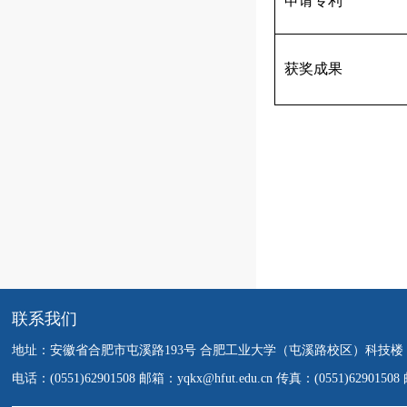
申请专利
获奖成果
联系我们
地址：安徽省合肥市屯溪路193号 合肥工业大学（屯溪路校区）科技楼
电话：(0551)62901508 邮箱：yqkx@hfut.edu.cn 传真：(0551)6290150