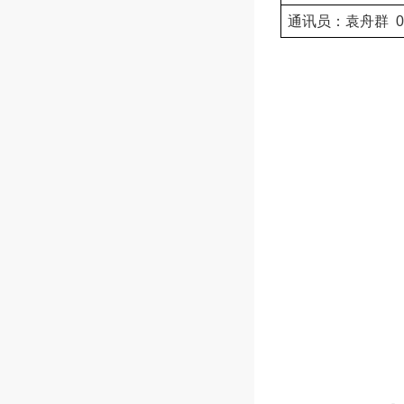
通讯员：袁舟群
0
心
仪