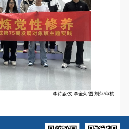
李诗媛/文 李金菊/图 刘萍/审核