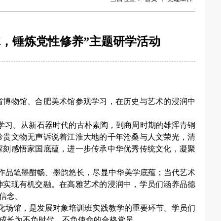
脉，锤炼党性修养”主题研学活动
徽省博物馆、合肥美术馆参观学习，在历史与艺术的浸润中
览学习。从新石器时代的古朴素陶，到商周时期的雄浑青铜
珍贵文物无声诉说着江淮大地的千年沧桑与人文荣光，清
深刻感悟家国底蕴，进一步传承中华优秀传统文化，凝聚
作品笔墨酣畅、墨韵悠长，尽显中华美学底蕴；当代艺术
神实现有机交融。在高雅艺术的浸润中，学员们涵养品德
信念。
化场馆，是发展对象培训班实践教学的重要环节。学员们
成长为不负时代、不负使命的合格党员。