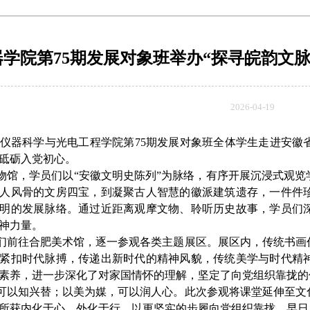
器学院第75期发展对象班举办“探寻皖韵文
2026-04-19
，仪器科学与光电工程学院第75期发展对象班全体学生走进安
砥砺入党初心。
物馆，学员们以
“安徽文明史陈列”为脉络，有序开展沉浸式观
人风骨的文房四宝，到凝聚古人智慧的徽派建筑遗存，一件件
明的发展脉络。通过近距离观摩文物、聆听历史故事，学员们
神力量。
们前往合肥美术馆，逐一参观各类主题展区。展区内，传统书画
紧扣时代脉搏，传递出新时代的精神风貌，传统美学与时代精
素养，进一步深化了对家国情怀的理解，坚定了向党组织靠拢的
可以知兴替；以美为媒，可以润人心。此次参观将课堂延伸至文
所获内化于心、外化于行，以更坚实的步履向党组织靠拢，早日